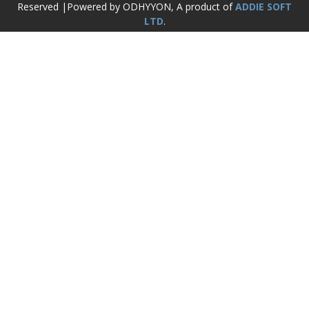
Reserved |Powered by ODHYYON, A product of
ADDIE SOFT
LTD
.