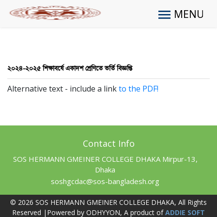
MENU
২০২৪-২০২৫ শিক্ষাবর্ষে একাদশ শ্রেণিতে ভর্তি বিজ্ঞপ্তি
Alternative text - include a link
to the PDF!
Contact Info
SOS HERMANN GMEINER COLLEGE DHAKA Mirpur-13,
Dhaka
soshgcdac@sos-bangladesh.org
© 2026 SOS HERMANN GMEINER COLLEGE DHAKA, All Rights
Reserved |Powered by ODHYYON, A product of
ADDIE SOFT